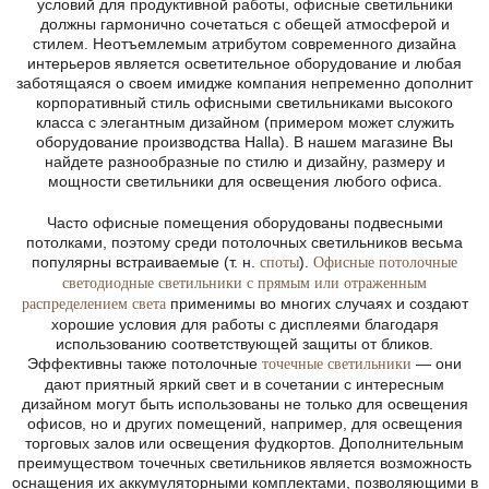
условий для продуктивной работы, офисные светильники
должны гармонично сочетаться с обещей атмосферой и
стилем. Неотъемлемым атрибутом современного дизайна
интерьеров является осветительное оборудование и любая
заботящаяся о своем имидже компания непременно дополнит
корпоративный стиль офисными светильниками высокого
класса с элегантным дизайном (примером может служить
оборудование производства Halla). В нашем магазине Вы
найдете разнообразные по стилю и дизайну, размеру и
мощности светильники для освещения любого офиса.
Часто офисные помещения оборудованы подвесными
потолками, поэтому среди потолочных светильников весьма
популярны встраиваемые (т. н.
).
споты
Офисные потолочные
светодиодные светильники с прямым или отраженным
применимы во многих случаях и создают
распределением света
хорошие условия для работы с дисплеями благодаря
использованию соответствующей защиты от бликов.
Эффективны также потолочные
— они
точечные светильники
дают приятный яркий свет и в сочетании с интересным
дизайном могут быть использованы не только для освещения
офисов, но и других помещений, например, для освещения
торговых залов или освещения фудкортов. Дополнительным
преимуществом точечных светильников является возможность
оснащения их аккумуляторными комплектами, позволяющими в